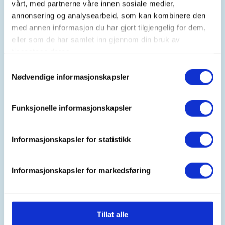
vårt, med partnerne våre innen sosiale medier,
28. Oct 2026
annonsering og analysearbeid, som kan kombinere den
Kl. 00.00 - 01.00
med annen informasjon du har gjort tilgjengelig for dem,
eller som de har samlet inn gjennom din bruk av
tjenestene deres.
Arrangør
Samtykkevalg
Nødvendige informasjonskapsler
Stord-Fitjar Turlag
Funksjonelle informasjonskapsler
Kontaktperson
Per Inge Sætrevik
Informasjonskapsler for statistikk
915+51+291
per.inge.saetrevik@sklbb.no
Informasjonskapsler for markedsføring
Frammøte Vabakken kl 10:00.
Tillat alle
Tur: Kålasletto - Siggjo - rundtur.