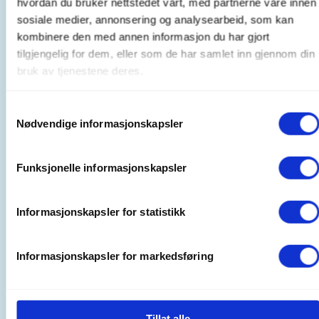
hvordan du bruker nettstedet vårt, med partnerne våre innen
sosiale medier, annonsering og analysearbeid, som kan
Tid
kombinere den med annen informasjon du har gjort
17. Nov 2026
tilgjengelig for dem, eller som de har samlet inn gjennom din
Kl. 10.00 - 15.00
bruk av tjenestene deres.
Samtykkevalg
Nødvendige informasjonskapsler
Arrangør
Os Turlag
Funksjonelle informasjonskapsler
Kontaktperson
Informasjonskapsler for statistikk
Liv Jansen
https://90620002
Informasjonskapsler for markedsføring
liv_jansen@hotmail.com
Vi møtes ved biblioteket kl 10.
Tillat alle