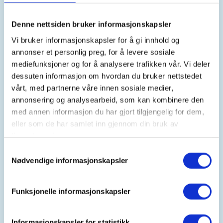
DNT Valdres
Denne nettsiden bruker informasjonskapsler
Vi bruker informasjonskapsler for å gi innhold og
annonser et personlig preg, for å levere sosiale
Kontaktperson
mediefunksjoner og for å analysere trafikken vår. Vi deler
Torkjell Haugen
dessuten informasjon om hvordan du bruker nettstedet
vårt, med partnerne våre innen sosiale medier,
https://92898598
annonsering og analysearbeid, som kan kombinere den
torkjell.haugen@dnt.no
med annen informasjon du har gjort tilgjengelig for dem,
eller som de har samlet inn gjennom din bruk av
Torsdagssveipen –
tjenestene deres.
Dokkafjorden/Aurdalsfjorden fra nord
Samtykkevalg
Nødvendige informasjonskapsler
Årets andre tur går i vakre omgivelser langs
strandkanten i Dokkefjorden/Aurdalsfjorden. Vi
Funksjonelle informasjonskapsler
starter i nordenden av fjorden der Skammåni renner
ut i Øvrevatnet, Urde. Denne fjorden er en vaker
perle med flott landskap rundt og mange små viker
Informasjonskapsler for statistikk