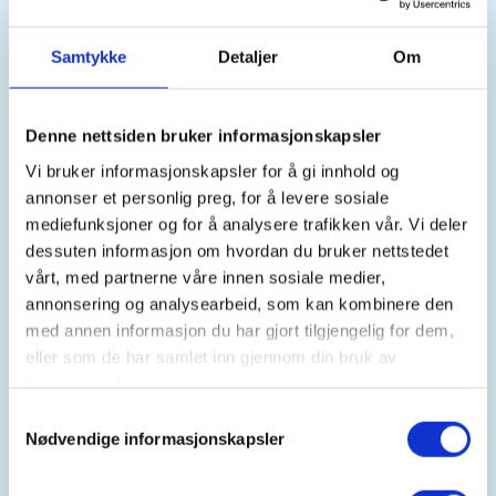
Samtykke
Detaljer
Om
Kontaktperson
Lørenskog turlag v/ Ida Hjørring-Einum
Denne nettsiden bruker informasjonskapsler
(+47)+90513344
Vi bruker informasjonskapsler for å gi innhold og
lorenskogturlag@dnt.no
annonser et personlig preg, for å levere sosiale
mediefunksjoner og for å analysere trafikken vår. Vi deler
Turmål: Rundtur Rasta (Triaden – Lysløypa til
dessuten informasjon om hvordan du bruker nettstedet
Ekerud utfartsparkering – Rasta skole – Triaden)
vårt, med partnerne våre innen sosiale medier,
annonsering og analysearbeid, som kan kombinere den
Dato: 05.05.2026 kl. 10.30
med annen informasjon du har gjort tilgjengelig for dem,
eller som de har samlet inn gjennom din bruk av
Oppmøtested: På parkeringsplassen foran Egon
tjenestene deres.
restaurant på Triaden senter
Samtykkevalg
Nødvendige informasjonskapsler
Parkering: Triaden senter