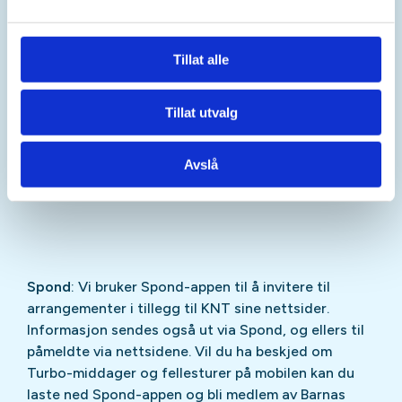
Medlemskap for barn opp til 12 år koster 150kr.
Medlemmer får tilgang til gratis overnatting på alle
DNT hyttene i Norge, får ekstra rabatt på betjente
Tillat alle
hytter, mulighet til å delta på Turbo-middager og
flere fordeler.
Tillat utvalg
Familiemedlemskap for 2 voksne og alle barn under
26 år koster 1540kr.
Avslå
Spond
: Vi bruker Spond-appen til å invitere til
arrangementer i tillegg til KNT sine nettsider.
Informasjon sendes også ut via Spond, og ellers til
påmeldte via nettsidene. Vil du ha beskjed om
Turbo-middager og fellesturer på mobilen kan du
laste ned Spond-appen og bli medlem av Barnas