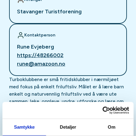
Stavanger Turistforening
Kontaktperson
Rune Evjeberg
https://48266002
rune@amazoon.no
Turboklubbene er små fritidsklubber i nærmiljøet
med fokus på enkelt friluftsliv. Målet er å lære barn
enkelt og naturvennlig friluftsliv ved å være ute
sammen, leke, oppleve, undre, utforske og lære om
naturen. I tillegg er det viktig å gi god plass til den
frie leken!
Samtykke
Detaljer
Om
Program: Vi lager mat på bål