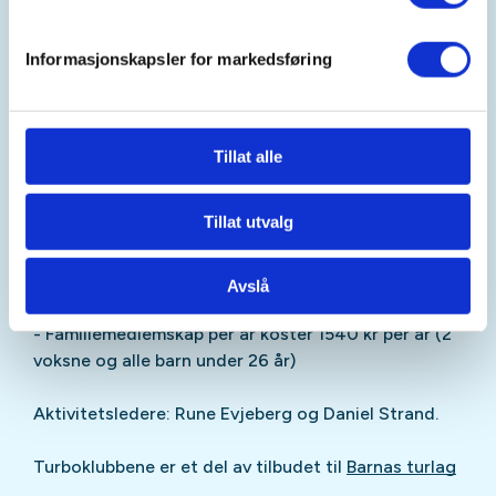
sikkerhet og må veilede barna sine gjennom hele
arrangementet.
Informasjonskapsler for markedsføring
Vi ønsker at aktive deltakere blir
medlem i DNT
. Det
koster
40 kr per arrangemen
t
hvis barna ikke er
medlem.
Tillat alle
Barn som ikke har vært med før kan delta
gratis
første gang
:)
Tillat utvalg
Vi anbefaler at familier
tegner
familiemedlemskap
slik at dere kan benytte
våre andre tilbud med rabatt.
Avslå
- Barnemedlemskap koster 150 kr per år (0-12 år)
- Familiemedlemskap per år koster 1540 kr per år (2
voksne og alle barn under 26 år)
Aktivitetsledere: Rune Evjeberg og Daniel Strand.
Turboklubbene er et del av tilbudet til
Barnas turlag