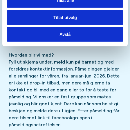
Tillat alle
til Turboklubben. Utover dette er alle samlinger
gratis hele året!
Tillat utvalg
PS: er kontingenten en utfordring? Ta kontakt så
finner vi en løsning!
Avslå
Hvordan blir vi med?
Fyll ut skjema under,
meld kun på barnet
og med
foreldres kontaktinformasjon. Påmeldingen gjelder
alle samlinger for våren, fra januar-juni 2026. Dette
er ikke et drop-in tilbud, men dere må gjerne ta
kontakt og bli med en gang eller to for å teste før
påmelding. Vi ønsker en fast gruppe som møtes
jevnlig og blir godt kjent. Dere kan når som helst gi
beskjed og melde dere ut igjen. Etter påmelding får
dere tilsendt link til facebookgruppen i
påmeldingsbekreftelsen.