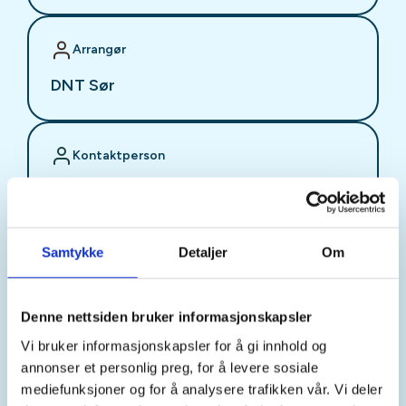
Arrangør
DNT Sør
Kontaktperson
Thor Carl Salvesen
https://40041665
thor.carl.salvesen@dnt.no
Samtykke
Detaljer
Om
Bor du i Søgne og har barn fra omtrent 4-10 år?
Bli med i Turboklubben!
Denne nettsiden bruker informasjonskapsler
Vi bruker informasjonskapsler for å gi innhold og
annonser et personlig preg, for å levere sosiale
Her møtes barnefamilier fra Søgne hver mandag for
mediefunksjoner og for å analysere trafikken vår. Vi deler
å ha det gøy sammen ute i naturen, gå på tur, leke,