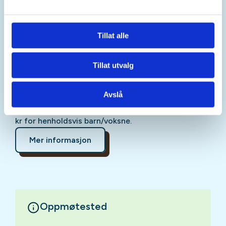
beger eller pokaler.
Start når det passer dere selv best mellom kl. 9.30
Tillat alle
og kl. 12.00. Dere bruker så lang tid dere trenger og
ønsker på turen, men vi anbefaler å beregne å være
Tillat utvalg
tilbake til mål innen kl. 15.30, da vi rydder sammen
merkebånd og måltelt omtrent på denne tida.
Avslå
Deltakelse er gratis og åpent for alle, uavhengig av
medlemskap i DNT, men naturstikort koster 10kr/20
kr for henholdsvis barn/voksne.
Mer informasjon
Oppmøtested