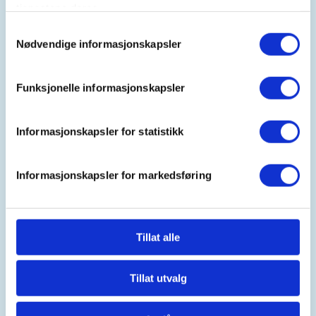
Kl. 10.00 - 16.00
tjenestene deres.
Samtykkevalg
Nødvendige informasjonskapsler
Arrangør
Indre Sunnfjord Turlag
Funksjonelle informasjonskapsler
Informasjonskapsler for statistikk
Kontaktperson
Kjell-Arne Hjelbrekke
Informasjonskapsler for markedsføring
958+27+976
kjell.arne.hjelbrekke@enivest.net
Tillat alle
Mer informasjon
Tillat utvalg