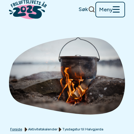
Søk
Meny
Forside
Aktivitetskalender
Tysdagstur til Halvgjerda