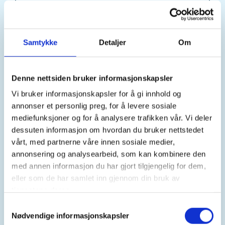
15. Sep 2026
Kl. 10.30 - 15.00
Samtykke
Detaljer
Om
Arrangør
Denne nettsiden bruker informasjonskapsler
DNT Øygarden
Vi bruker informasjonskapsler for å gi innhold og
annonser et personlig preg, for å levere sosiale
mediefunksjoner og for å analysere trafikken vår. Vi deler
Kontaktperson
dessuten informasjon om hvordan du bruker nettstedet
Halvard Vorland
vårt, med partnerne våre innen sosiale medier,
https://40855947
annonsering og analysearbeid, som kan kombinere den
med annen informasjon du har gjort tilgjengelig for dem,
halvard.vorland@gmail.com
eller som de har samlet inn gjennom din bruk av
tjenestene deres.
Oppmøte: Kleppe grendahus, turen tar ca 4,5 timer
Samtykkevalg
Nødvendige informasjonskapsler
Dato:15.09.2026