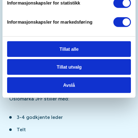
Sovepose
Informasjonskapsler for statistikk
Liggeunderlag
Informasjonskapsler for markedsføring
Ullklær for å holde varmen om natten, kjedelig å
fryse og ikke nødvendig
Kær til aktiviteter som over
Tillat alle
Fiskeutstyr for de som har og ønsker å
medbringe eget
Tillat utvalg
Avslå
Oslomarka JFF stiller med:
3-4 godkjente leder
Telt