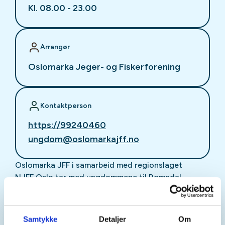
Kl. 08.00 - 23.00
Arrangør
Oslomarka Jeger- og Fiskerforening
Kontaktperson
https://99240460
ungdom@oslomarkajff.no
Oslomarka JFF i samarbeid med regionslaget
NJFF Oslo
tar med ungdommene til Romedal
Almenning og jaktkoia vår. Dette er en
famileaktivitet med vekt på aktiviteter for barn og
unge opp til 18 år og foresatte er velkomne. Vi
Samtykke
Detaljer
Om