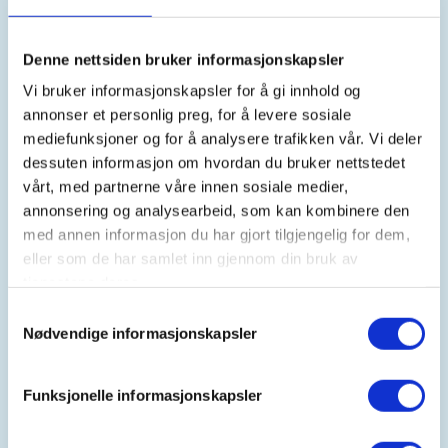
overnatter fra fredag til lørdag og stiller med
aktiviteter som:
Denne nettsiden bruker informasjonskapsler
Kanopadling
Vi bruker informasjonskapsler for å gi innhold og
annonser et personlig preg, for å levere sosiale
Fisking
mediefunksjoner og for å analysere trafikken vår. Vi deler
dessuten informasjon om hvordan du bruker nettstedet
Natursti
vårt, med partnerne våre innen sosiale medier,
Bålfyring
annonsering og analysearbeid, som kan kombinere den
med annen informasjon du har gjort tilgjengelig for dem,
Mat
eller som de har samlet inn gjennom din bruk av
tjenestene deres.
Overnatting
Samtykkevalg
Nødvendige informasjonskapsler
Dette bør medbringes på turen
Funksjonelle informasjonskapsler