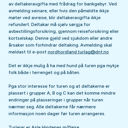
av deltakeravgifta med frådrag for bankgebyr. Ved
avmelding seinare, eller hvis den påmeldte ikkje
møter ved avreise, blir deltakeravgifta ikkje
refundert. Deltakar må sjølv sørgja for
avbestillingsforsikring, gjennom reiseforsikring eller
kortselskap. Denne gjeld ved sjukdom eller andre
årsaker som forhindrar deltaking. Avmelding skal
meldast til e-post
nordhordland.turlag@dnt.no
Det er ikkje mulig å ha med hund på turen pga mykje
folk både i terrenget og på båten.
Pga stor interesse for turen og at deltakerne er
plassert i grupper A, B og C kan det komme mindre
endringer på plasseringer i grupper når turen
nærmer seg. Alle deltakerne får nærmere
informasjon noen dager før turen arrangeres.
Turleiar er Asle Hindenes m/fleire