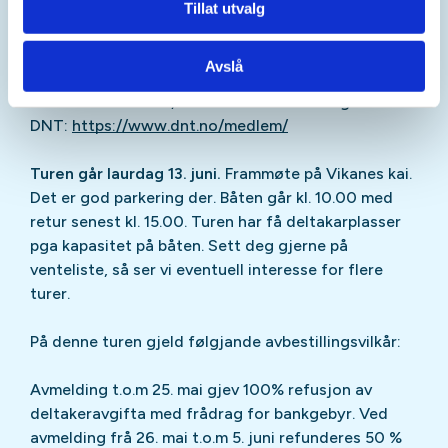
land fra båten.
Tillat utvalg
Pris: Turen vert arrangert til kostpris som er
Avslå
båttransporten. Pris medlemmer kr. 550,-, ikkje-
medlemmer kr. 750,-. Her kan du melde deg inn i
DNT:
https://www.dnt.no/medlem/
Turen går laurdag 13. juni.
Frammøte på Vikanes kai.
Det er god parkering der. Båten går kl. 10.00 med
retur senest kl. 15.00. Turen har få deltakarplasser
pga kapasitet på båten. Sett deg gjerne på
venteliste, så ser vi eventuell interesse for flere
turer.
På denne turen gjeld følgjande avbestillingsvilkår:
Avmelding t.o.m 25. mai gjev 100% refusjon av
deltakeravgifta med frådrag for bankgebyr. Ved
avmelding frå 26. mai t.o.m 5. juni refunderes 50 %