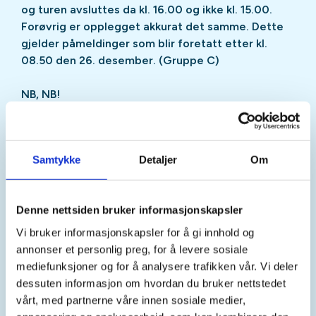
og turen avsluttes da kl. 16.00 og ikke kl. 15.00.
Forøvrig er opplegget akkurat det samme. Dette
gjelder påmeldinger som
blir foretatt etter kl.
08.50 den 26. desember. (Gruppe C)
NB, NB!
Ekstra. Vi setter opp tre båtavganger. Det betyr at
dere som står på venteliste søndag kveld 27.
Samtykke
Detaljer
Om
desember og blir tilbydd plass må ha avreise kl
09.00. Turen avsluttes da kl 14.00. (Gruppe A)
Denne nettsiden bruker informasjonskapsler
Turen til Mellesdalen i 2025 ble suksess, derfor
arrangerer vi ny tur i 2026. Med båt fra Vikanes.
Vi bruker informasjonskapsler for å gi innhold og
annonser et personlig preg, for å levere sosiale
Skyssbåten i Osterfjorden er bare sikret til og med
mediefunksjoner og for å analysere trafikken vår. Vi deler
juni i år, og blir ruten nedlagt vil Turlaget ha
dessuten informasjon om hvordan du bruker nettstedet
problem med å gjennomføre slike turer i fremtiden.
vårt, med partnerne våre innen sosiale medier,
Benytt sjansen nå til å bli med på tur utenfor