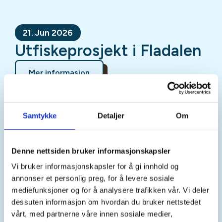
21. Jun 2026
Utfiskeprosjekt i Fladalen
Mer informasjon
Samtykke
Detaljer
Om
Sted
Denne nettsiden bruker informasjonskapsler
Vi bruker informasjonskapsler for å gi innhold og
Tid
annonser et personlig preg, for å levere sosiale
mediefunksjoner og for å analysere trafikken vår. Vi deler
21. Jun 2026
dessuten informasjon om hvordan du bruker nettstedet
Kl. 10.00 - 14.00
vårt, med partnerne våre innen sosiale medier,