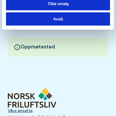
ivrige ungdomar.
Tillat utvalg
Mer informasjon
Avslå
Oppmøtested
Våre ansatte