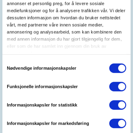
annonser et personlig preg, for å levere sosiale
mediefunksjoner og for å analysere trafikken vår. Vi deler
Arrangør
dessuten informasjon om hvordan du bruker nettstedet
vårt, med partnerne våre innen sosiale medier,
Trondhjems Turistforening
annonsering og analysearbeid, som kan kombinere den
med annen informasjon du har gjort tilgjengelig for dem,
eller som de har samlet inn gjennom din bruk av
Kontaktperson
tjenestene deres.
Olaug Klemetsaune Haug og Bjørn Otto
Samtykkevalg
Nødvendige informasjonskapsler
Haug
97995483+/+92819989
Funksjonelle informasjonskapsler
farris123@gmail.com
Oppmøte: Granåsen kl. 10.00 for kameratkjøring
Informasjonskapsler for statistikk
eller direkte på p-plass Bosbergaunet kl. 10.30
(Vipps kr. 30). Turen ledes av: Olaug Klemetsaune
Informasjonskapsler for markedsføring
Haug 97995483, Bjørn Otto Haug 92819989.
Populært og bratt utgangspunkt for turer til