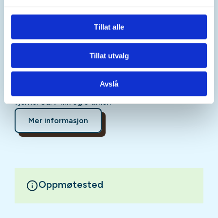
Bosbergheia, men vi følger skogsveien opp et godt
stykke før det flater ut – tar en annen trase og
Tillat alle
fortsetter etter hvert ned til Elsetåsveien som vi
følger tilbake til p-plass. Flere fine utsiktspunkter
underveis bl.a. Bakkplassen med gapahuk for en pust
Tillat utvalg
i bakken! Hovedrasten tar vi med flott utsikt over
Byneset, mot Geitastranda over
Avslå
Trondheimsfjorden, og vi ser også Trollheimen i det
fjerne. Ca. 7 km og 3 timer.
Mer informasjon
Oppmøtested