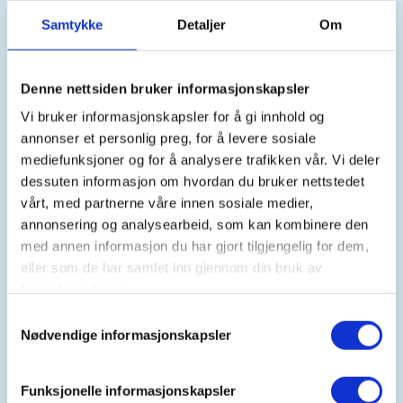
Samtykke
Detaljer
Om
15. Aug 2026
Kl. 07.00 - 12.00
Denne nettsiden bruker informasjonskapsler
Vi bruker informasjonskapsler for å gi innhold og
Arrangør
annonser et personlig preg, for å levere sosiale
Vindafjord Jakt- og Fiskerlag
mediefunksjoner og for å analysere trafikken vår. Vi deler
dessuten informasjon om hvordan du bruker nettstedet
vårt, med partnerne våre innen sosiale medier,
annonsering og analysearbeid, som kan kombinere den
Kontaktperson
med annen informasjon du har gjort tilgjengelig for dem,
https://91558330
eller som de har samlet inn gjennom din bruk av
tore.skogen@emerson.com
tjenestene deres.
Samtykkevalg
VJFL Storviltjakt / Småviltjakt
Nødvendige informasjonskapsler
Funksjonelle informasjonskapsler
Vindafjord Jakt- og Fiskelag disponerer terreng