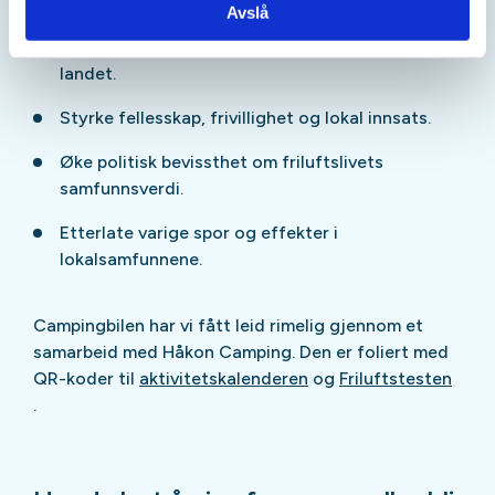
friluftslivsorganisasjoner.
Avslå
Skape synlige møteplasser for friluftsliv i hele
landet.
Styrke fellesskap, frivillighet og lokal innsats.
Øke politisk bevissthet om friluftslivets
samfunnsverdi.
Etterlate varige spor og effekter i
lokalsamfunnene.
Campingbilen har vi fått leid rimelig gjennom et
samarbeid med Håkon Camping. Den er foliert med
QR-koder til
aktivitetskalenderen
og
Friluftstesten
.