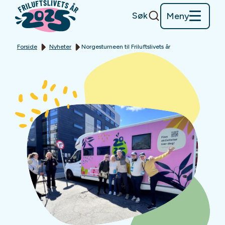
Søk
Meny
Forside
Nyheter
Norgesturneen til Friluftslivets år