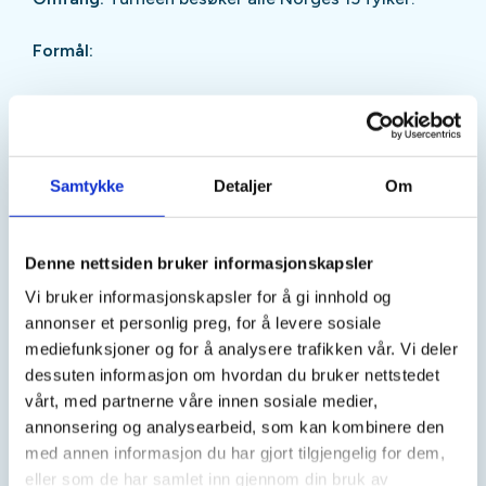
Formål:
Feire og styrke det lokale friluftslivet.
Bidra til at flere oppdager og finner glede i
friluftsliv.
Samtykke
Detaljer
Om
Synliggjøre friluftslivets verdi der folk bor.
Denne nettsiden bruker informasjonskapsler
Gjennomføring:
Vi bruker informasjonskapsler for å gi innhold og
annonser et personlig preg, for å levere sosiale
mediefunksjoner og for å analysere trafikken vår. Vi deler
Foregår over fire måneder.
dessuten informasjon om hvordan du bruker nettstedet
vårt, med partnerne våre innen sosiale medier,
Besøker torg, arrangementer og møteplasser i
annonsering og analysearbeid, som kan kombinere den
både bygd og by.
med annen informasjon du har gjort tilgjengelig for dem,
Involverer møter med ildsjeler, organisasjoner
eller som de har samlet inn gjennom din bruk av